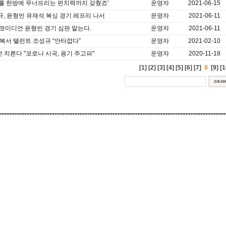
대를 한방에 무너뜨리는 펀치력까지 갖췄죠'
운영자
2021-06-15
규, 윤형빈 유재석 복싱 경기 레프리 나서
운영자
2021-06-11
 코미디언 윤형빈 경기 심판 맡는다.
운영자
2021-06-11
 복서 탤런트 조성규 “안타깝다”
운영자
2021-02-10
전 치른다 "코로나 시국, 용기 주고파"
운영자
2020-11-18
[1]
[2]
[3]
[4]
[5]
[6]
[7]
8
[9]
[1