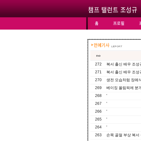
272
복서 출신 배우 조성규
271
복서 출신 배우 조성규
270
생전 모습처럼 장례
269
베이징 올림픽에 분개
268
'
267
'
266
'
265
'
264
'
263
손목 골절 부상 복서 