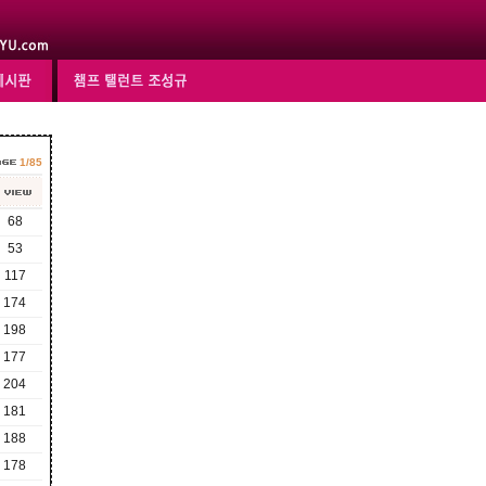
1/85
68
53
117
174
198
177
204
181
188
178