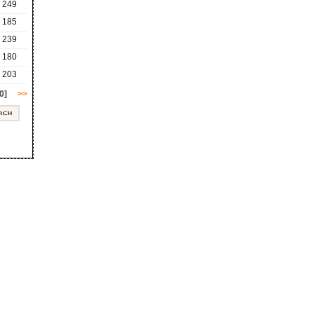
249
185
239
180
203
0]
>>